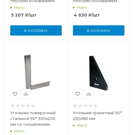
плоским основанием
плоским основанием
(DIN875 КТ 0)
(DIN875 КТ 0)
Мало
Мало
5 207
₽
/шт
4 630
₽
/шт
В КОРЗИНУ
В КОРЗИНУ
Угольник поверочный
Угольник гранитный 90°
стальной 90° 300x200
250x160 мм
мм со скошенными
Мало
кромками (DIN875 КТ 00)
Мало