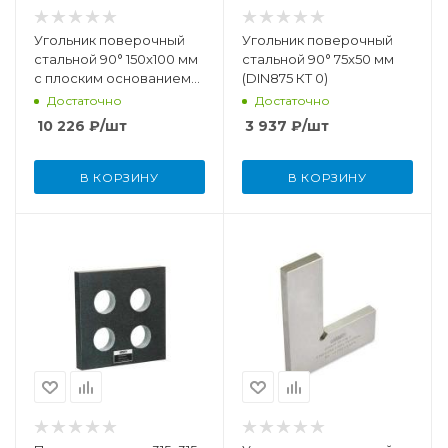
Угольник поверочный
Угольник поверочный
стальной 90° 150x100 мм
стальной 90° 75x50 мм
с плоским основанием
(DIN875 КТ 0)
(DIN875 КТ 0)
Достаточно
Достаточно
10 226
₽
/шт
3 937
₽
/шт
В КОРЗИНУ
В КОРЗИНУ