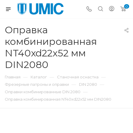
0
Оправка
комбинированная
NT40xd22x52 мм
DIN2080
—
—
—
Главная
Каталог
Станочная оснастка
—
—
Фрезерные патроны и оправки
DIN 2080
—
Оправки комбинированные DIN 2080
Оправка комбинированная NT40xd22x52 мм DIN2080