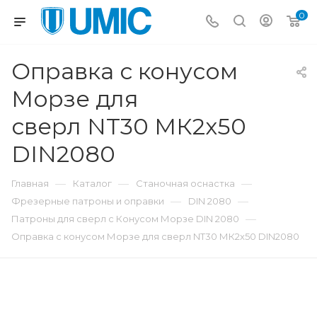
0
Оправка с конусом
Морзе для
сверл NT30 МК2x50
DIN2080
—
—
—
Главная
Каталог
Станочная оснастка
—
—
Фрезерные патроны и оправки
DIN 2080
—
Патроны для сверл с Конусом Морзе DIN 2080
Оправка с конусом Морзе для сверл NT30 МК2x50 DIN2080