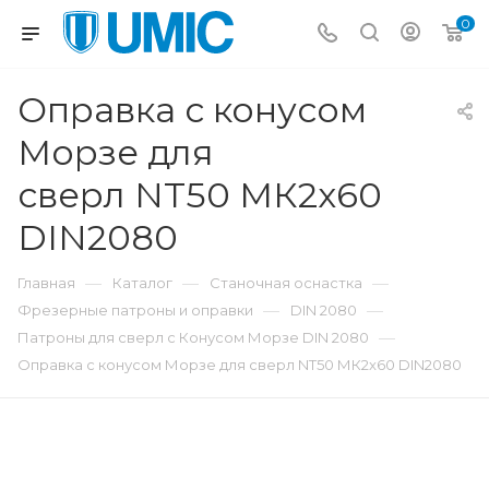
0
Оправка с конусом
Морзе для
сверл NT50 МК2x60
DIN2080
—
—
—
Главная
Каталог
Станочная оснастка
—
—
Фрезерные патроны и оправки
DIN 2080
—
Патроны для сверл с Конусом Морзе DIN 2080
Оправка с конусом Морзе для сверл NT50 МК2x60 DIN2080