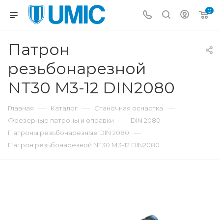
0
Патрон
резьбонарезной
NT30 М3-12 DIN2080
—
—
—
Главная
Каталог
Станочная оснастка
—
—
Фрезерные патроны и оправки
DIN 2080
—
Патроны резьбонарезные DIN 2080
Патрон резьбонарезной NT30 М3-12 DIN2080