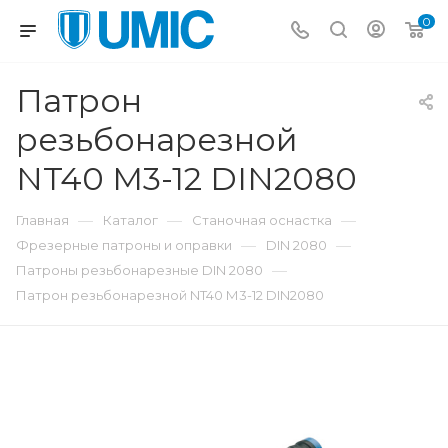
0
Патрон
резьбонарезной
NT40 М3-12 DIN2080
—
—
—
Главная
Каталог
Станочная оснастка
—
—
Фрезерные патроны и оправки
DIN 2080
—
Патроны резьбонарезные DIN 2080
Патрон резьбонарезной NT40 М3-12 DIN2080