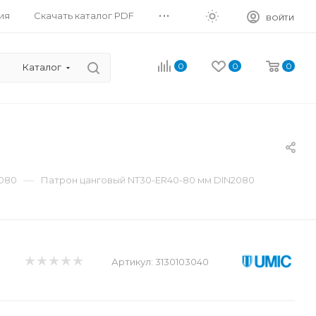
...
ия
Скачать каталог PDF
ВОЙТИ
0
0
0
Каталог
—
2080
Патрон цанговый NT30-ER40-80 мм DIN2080
Артикул:
3130103040