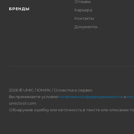
Отзывы
БРЕНДЫ
Карьера
Контакты
Документы
2026 © UMIC / ЮМИК / Оснастка и сервис
Вы принимаете условия
политики конфиденциальности
и
по
umictool.com.
Обнаружив ошибку или неточность в тексте или описании т