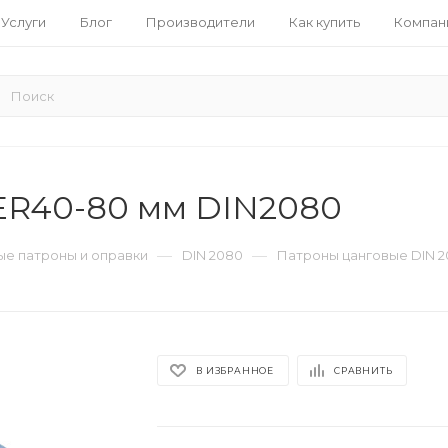
Услуги
Блог
Производители
Как купить
Компан
ER40-80 мм DIN2080
—
—
е патроны и оправки
DIN 2080
Патроны цанговые DIN 
В ИЗБРАННОЕ
СРАВНИТЬ