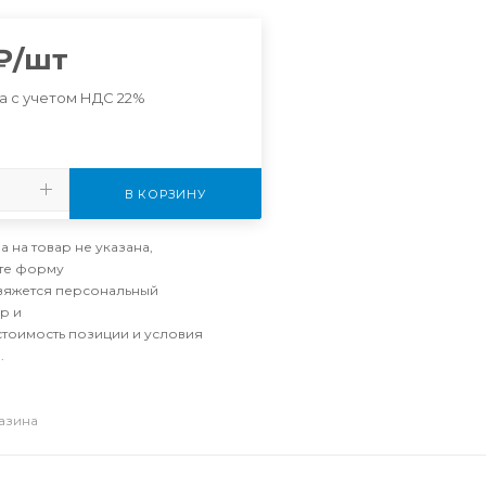
₽
/шт
а с учетом НДС 22%
В КОРЗИНУ
а на товар не указана,
те форму
свяжется персональный
р и
стоимость позиции и условия
.
газина