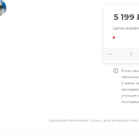
5 199
Цена указан
Если цен
заполни
С вами 
менедже
уточнит 
поставки
Цена действительна только для интернет-ма