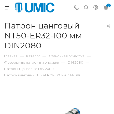
0
Патрон цанговый
NT50-ER32-100 мм
DIN2080
—
—
—
Главная
Каталог
Станочная оснастка
—
—
Фрезерные патроны и оправки
DIN 2080
—
Патроны цанговые DIN 2080
Патрон цанговый NT50-ER32-100 мм DIN2080