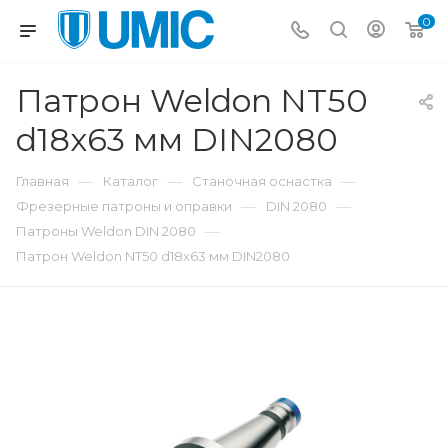
0
Патрон Weldon NT50
d18x63 мм DIN2080
—
—
—
Главная
Каталог
Станочная оснастка
—
—
Фрезерные патроны и оправки
DIN 2080
—
Патроны Weldon DIN 2080
Патрон Weldon NT50 d18x63 мм DIN2080