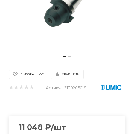
В ИЗБРАННОЕ
СРАВНИТЬ
Артикул:
3130205018
11 048
₽
/шт