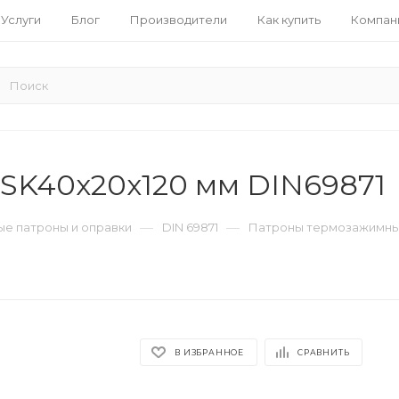
Услуги
Блог
Производители
Как купить
Компан
SK40x20x120 мм DIN69871
—
—
е патроны и оправки
DIN 69871
Патроны термозажимные
В ИЗБРАННОЕ
СРАВНИТЬ