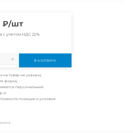
2
₽
/шт
а с учетом НДС 22%
В КОРЗИНУ
а на товар не указана,
те форму
свяжется персональный
р и
стоимость позиции и условия
.
газина