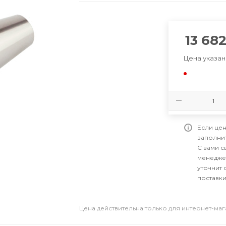
13 68
Цена указан
Если цен
заполни
С вами 
менедже
уточнит 
поставки
Цена действительна только для интернет-ма