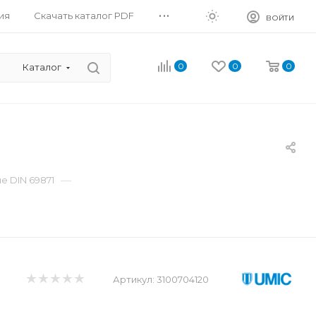
...
ия
Скачать каталог PDF
ВОЙТИ
0
0
0
Каталог
—
 DIN 69871
Артикул:
3100704120