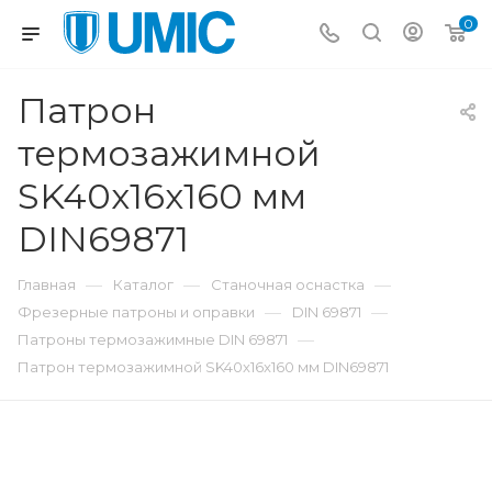
0
Патрон
термозажимной
SK40x16x160 мм
DIN69871
—
—
—
Главная
Каталог
Станочная оснастка
—
—
Фрезерные патроны и оправки
DIN 69871
—
Патроны термозажимные DIN 69871
Патрон термозажимной SK40x16x160 мм DIN69871