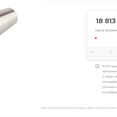
18 813
Цена указан
Если цен
заполни
С вами 
менедже
уточнит 
поставки
Цена действительна только для интернет-ма