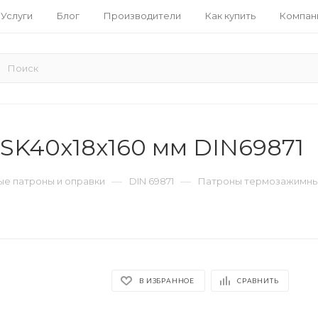
Услуги
Блог
Производители
Как купить
Компан
SK40x18x160 мм DIN69871
—
—
е патроны и оправки
DIN 69871
Патроны термозажимные
В ИЗБРАННОЕ
СРАВНИТЬ