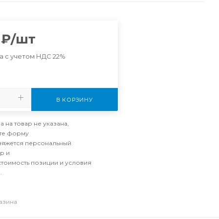
₽
/шт
а с учетом НДС 22%
В КОРЗИНУ
а на товар не указана,
те форму
свяжется персональный
р и
стоимость позиции и условия
.
газина