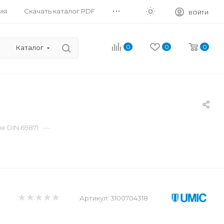
...
ия
Скачать каталог PDF
ВОЙТИ
0
0
0
Каталог
—
 DIN 69871
Артикул:
3100704318