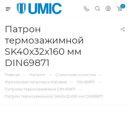
0
Патрон
термозажимной
SK40x32x160 мм
DIN69871
—
—
—
Главная
Каталог
Станочная оснастка
—
—
Фрезерные патроны и оправки
DIN 69871
—
Патроны термозажимные DIN 69871
Патрон термозажимной SK40x32x160 мм DIN69871