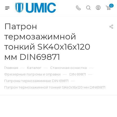
0
Патрон
термозажимной
тонкий SK40x16x120
мм DIN69871
—
—
—
Главная
Каталог
Станочная оснастка
—
—
Фрезерные патроны и оправки
DIN 69871
—
Патроны термозажимные DIN 69871
Патрон термозажимной тонкий SK40x16x120 мм DIN69871