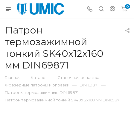
0
Патрон
термозажимной
тонкий SK40x12x160
мм DIN69871
—
—
—
Главная
Каталог
Станочная оснастка
—
—
Фрезерные патроны и оправки
DIN 69871
—
Патроны термозажимные DIN 69871
Патрон термозажимной тонкий SK40x12x160 мм DIN69871