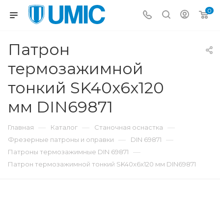
0
Патрон
термозажимной
тонкий SK40x6x120
мм DIN69871
—
—
—
Главная
Каталог
Станочная оснастка
—
—
Фрезерные патроны и оправки
DIN 69871
—
Патроны термозажимные DIN 69871
Патрон термозажимной тонкий SK40x6x120 мм DIN69871