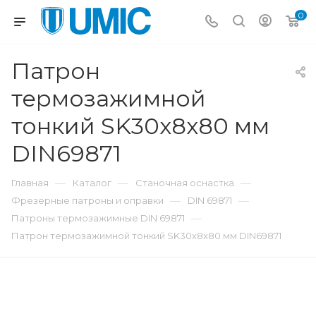
0
Патрон
термозажимной
тонкий SK30x8x80 мм
DIN69871
—
—
—
Главная
Каталог
Станочная оснастка
—
—
Фрезерные патроны и оправки
DIN 69871
—
Патроны термозажимные DIN 69871
Патрон термозажимной тонкий SK30x8x80 мм DIN69871