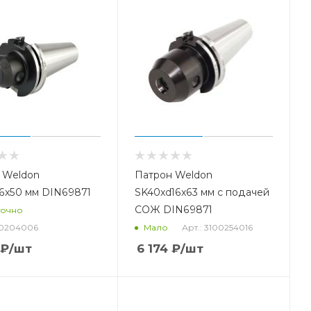
 Weldon
Патрон Weldon
6x50 мм DIN69871
SK40xd16x63 мм с подачей
СОЖ DIN69871
точно
00204006
Арт.: 3100254016
Мало
₽
/шт
6 174
₽
/шт