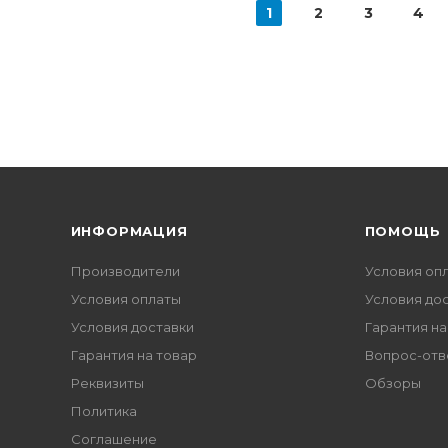
1
2
3
4
ИНФОРМАЦИЯ
ПОМОЩЬ
Производители
Условия оп
Условия оплаты
Условия до
Условия доставки
Гарантия на
Гарантия на товар
Вопрос-отв
Реквизиты
Обзоры
Политика
Соглашение