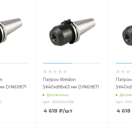
n
Патрон Weldon
Патрон
мм DIN69871
SK40xd18x63 мм DIN69871
SK40xd
Достаточно
Доста
0
Арт.: 3100204018
Арт.: 31
4 618
₽
/шт
4 618