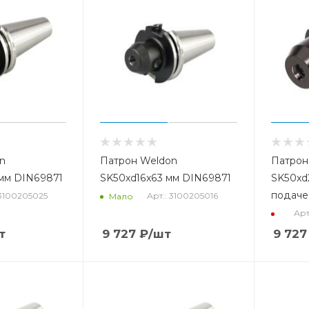
n
Патрон Weldon
Патрон
мм DIN69871
SK50xd16x63 мм DIN69871
SK50xd
подаче
 3100205025
Арт.: 3100205016
Мало
Арт
т
9 727
₽
/шт
9 727