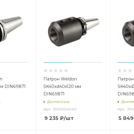
n
Патрон Weldon
Патрон
мм DIN69871
SK40xd40x120 мм
SK40xd
DIN69871
DIN698
6
Достаточно
Доста
Арт.: 3100204040
Арт.: 31
9 235
₽
/шт
5 849