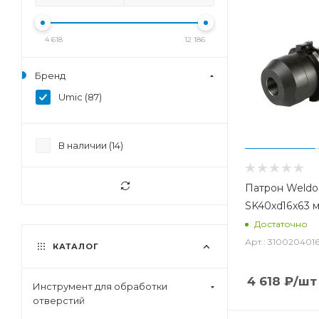
4 618
12 186
Бренд
Umic (
87
)
В наличии (
14
)
Патрон Weldo
SK40xd16x63 
Достаточно
Арт.: 310020401
КАТАЛОГ
4 618
₽
/шт
Инструмент для обработки
отверстий