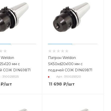
 Weldon
Патрон Weldon
25x120 мм с
SK50xd20x100 мм с
й СОЖ DIN69871
подачей СОЖ DIN69871
.: 3100255125
Арт.: 3100255120
₽
/шт
11 698
₽
/шт