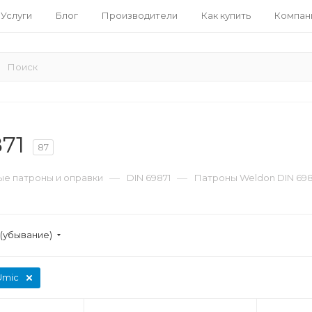
Услуги
Блог
Производители
Как купить
Компан
71
87
—
—
е патроны и оправки
DIN 69871
Патроны Weldon DIN 698
(убывание)
Umic