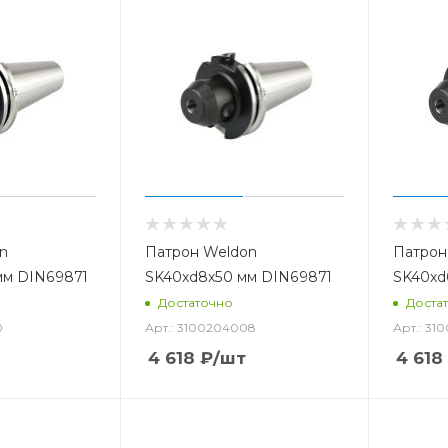
n
Патрон Weldon
Патрон
мм DIN69871
SK40xd8x50 мм DIN69871
SK40xd
Достаточно
Доста
0
Арт.: 3100204008
Арт.: 31
4 618
₽
/шт
4 618