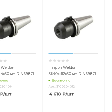
 Weldon
Патрон Weldon
14x50 мм DIN69871
SK40xd12x50 мм DIN69871
точно
Достаточно
00204014
Арт.: 3100204012
₽
/шт
4 618
₽
/шт