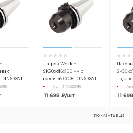
n
Патрон Weldon
Патрон
мм с
SK50xd16x100 мм с
SK50xd
 DIN69871
подачей СОЖ DIN69871
подаче
55118
Арт.: 3100255116
Арт
т
11 698
₽
/шт
11 69
ПОКАЗАТЬ ЕЩЕ