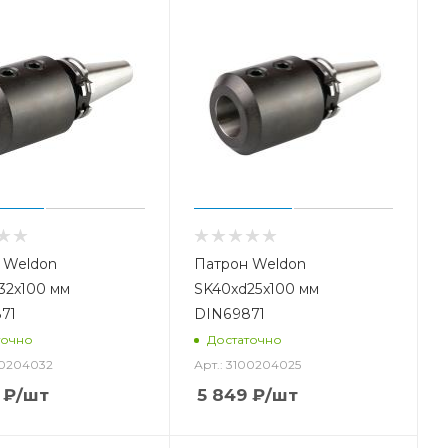
 Weldon
Патрон Weldon
32x100 мм
SK40xd25x100 мм
71
DIN69871
точно
Достаточно
00204032
Арт.: 3100204025
₽
/шт
5 849
₽
/шт