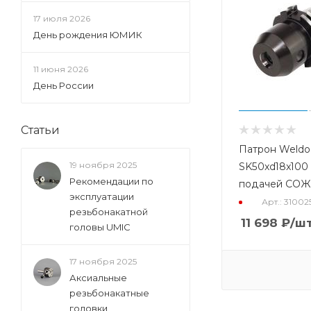
17 июля 2026
День рождения ЮМИК
11 июня 2026
День России
Статьи
Патрон Weldo
19 ноября 2025
SK50xd18x100 
Рекомендации по
подачей СОЖ
эксплуатации
Арт.: 31002
резьбонакатной
11 698
₽
/ш
головы UMIC
17 ноября 2025
Аксиальные
резьбонакатные
головки