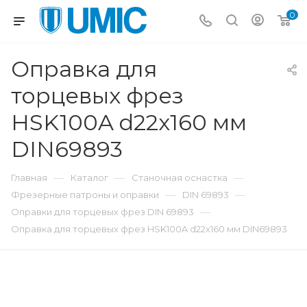
0
Оправка для
торцевых фрез
HSK100A d22x160 мм
DIN69893
—
—
—
Главная
Каталог
Станочная оснастка
—
—
Фрезерные патроны и оправки
DIN 69893
—
Оправки для торцевых фрез DIN 69893
Оправка для торцевых фрез HSK100A d22x160 мм DIN69893