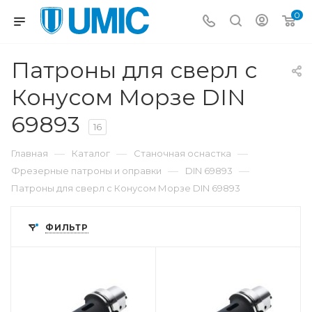
0
Патроны для сверл с
Конусом Морзе DIN
69893
16
—
—
—
Главная
Каталог
Станочная оснастка
—
—
Фрезерные патроны и оправки
DIN 69893
Патроны для сверл с Конусом Морзе DIN 69893
ФИЛЬТР