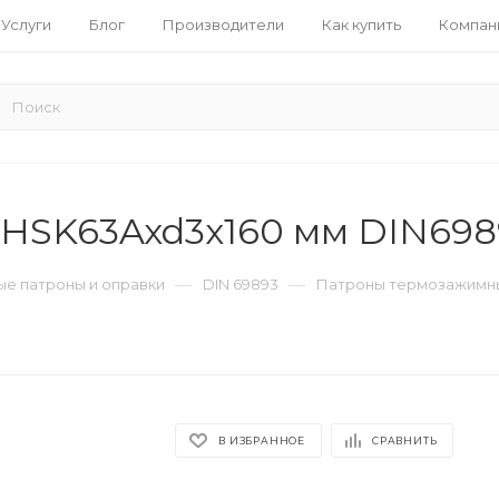
Услуги
Блог
Производители
Как купить
Компан
HSK63Axd3x160 мм DIN698
—
—
е патроны и оправки
DIN 69893
Патроны термозажимны
В ИЗБРАННОЕ
СРАВНИТЬ