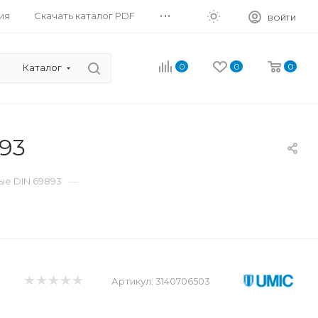
...
ия
Скачать каталог PDF
ВОЙТИ
0
0
0
Каталог
93
—
е DIN 69893
Артикул:
3140706503