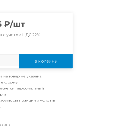
5
₽
/шт
а с учетом НДС 22%
В КОРЗИНУ
а на товар не указана,
те форму
свяжется персональный
р и
стоимость позиции и условия
.
газина