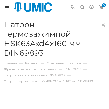
0
Патрон
термозажимной
HSK63Axd4x160 мм
DIN69893
—
—
—
Главная
Каталог
Станочная оснастка
—
—
Фрезерные патроны и оправки
DIN 69893
—
Патроны термозажимные DIN 69893
Патрон термозажимной HSK63Axd4x160 мм DIN69893