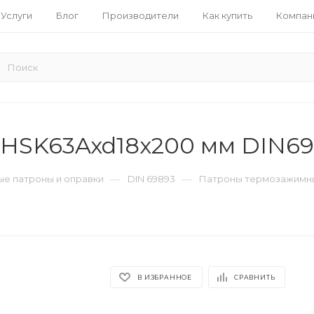
Услуги
Блог
Производители
Как купить
Компан
HSK63Axd18x200 мм DIN69
—
—
е патроны и оправки
DIN 69893
Патроны термозажимны
В ИЗБРАННОЕ
СРАВНИТЬ