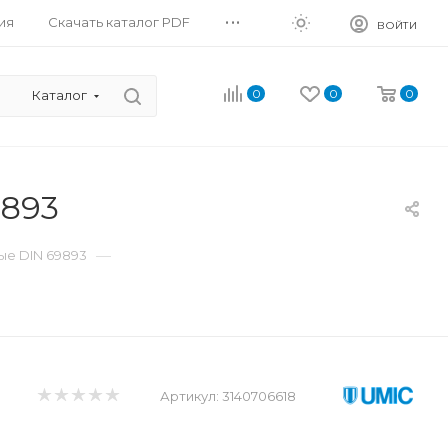
...
ия
Скачать каталог PDF
ВОЙТИ
0
0
0
Каталог
893
—
е DIN 69893
Артикул:
3140706618