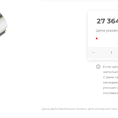
27 36
Цена указан
Если цен
заполни
С вами 
менедже
уточнит 
поставки
Цена действительна только для интернет-ма