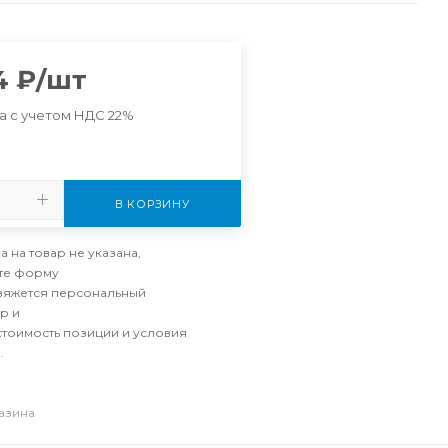
4
₽
/шт
а с учетом НДС 22%
В КОРЗИНУ
а на товар не указана,
те форму
свяжется персональный
р и
стоимость позиции и условия
.
газина