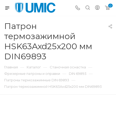
0
Патрон
термозажимной
HSK63Axd25x200 мм
DIN69893
—
—
—
Главная
Каталог
Станочная оснастка
—
—
Фрезерные патроны и оправки
DIN 69893
—
Патроны термозажимные DIN 69893
Патрон термозажимной HSK63Axd25x200 мм DIN69893