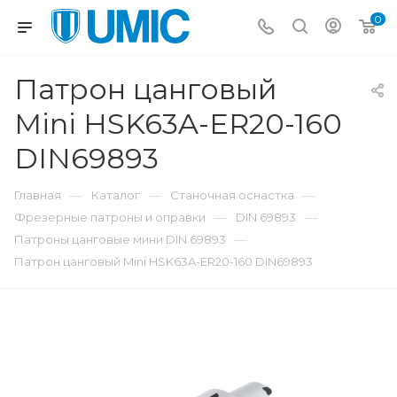
0
Патрон цанговый
Mini HSK63A-ER20-160
DIN69893
—
—
—
Главная
Каталог
Станочная оснастка
—
—
Фрезерные патроны и оправки
DIN 69893
—
Патроны цанговые мини DIN 69893
Патрон цанговый Mini HSK63A-ER20-160 DIN69893