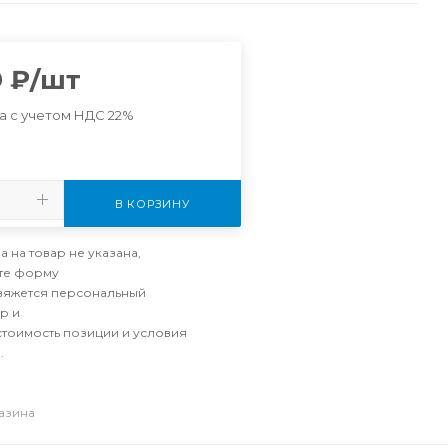
9
₽
/шт
а с учетом НДС 22%
В КОРЗИНУ
а на товар не указана,
те форму
свяжется персональный
р и
стоимость позиции и условия
.
газина