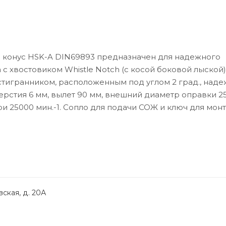
3 конус HSK-A DIN69893 предназначен для надежного
 хвостовиком Whistle Notch (с косой боковой лыской)
стигранником, расположенным под углом 2 град., над
ерстия 6 мм, вылет 90 мм, внешний диаметр оправки 25
и 25000 мин.-1. Сопло для подачи СОЖ и ключ для мон
ская, д. 20А