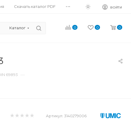
...
ия
Скачать каталог PDF
ВОЙТИ
0
0
0
Каталог
3
—
DIN 69893
Артикул:
3140279006