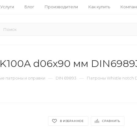
Услуги
Блог
Производители
Как купить
Компан
SK100A d06x90 мм DIN6989
—
—
е патроны и оправки
DIN 69893
Патроны Whistle notch 
В ИЗБРАННОЕ
СРАВНИТЬ