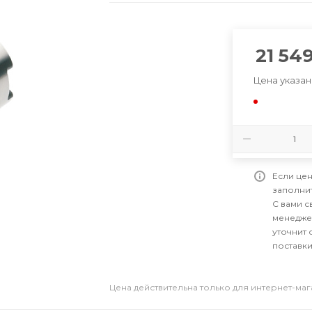
21 54
Цена указан
Если цен
заполни
С вами 
менедже
уточнит 
поставки
Цена действительна только для интернет-ма