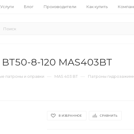
Услуги
Блог
Производители
Как купить
Компан
 BT50-8-120 MAS403BT
—
—
е патроны и оправки
MAS 403 BT
Патроны гидрозажимн
В ИЗБРАННОЕ
СРАВНИТЬ