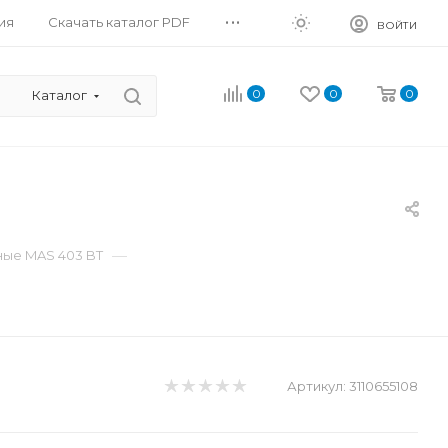
...
ия
Скачать каталог PDF
ВОЙТИ
0
0
0
Каталог
—
ые MAS 403 BT
Артикул:
3110655108