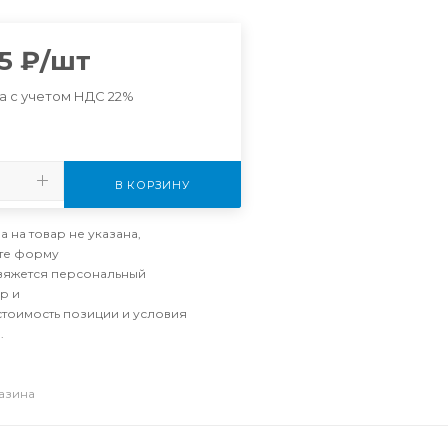
5
₽
/шт
а с учетом НДС 22%
В КОРЗИНУ
а на товар не указана,
те форму
свяжется персональный
р и
стоимость позиции и условия
.
газина