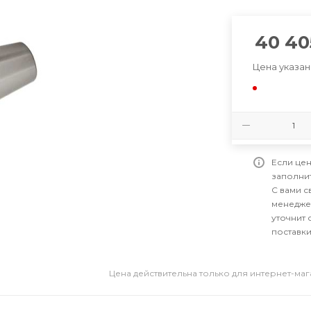
40 40
Цена указан
Если цен
заполни
С вами 
менедже
уточнит 
поставки
Цена действительна только для интернет-ма