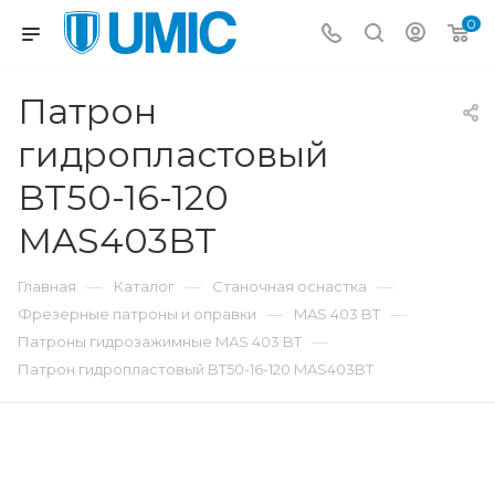
0
Патрон
гидропластовый
BT50-16-120
MAS403BT
—
—
—
Главная
Каталог
Станочная оснастка
—
—
Фрезерные патроны и оправки
MAS 403 BT
—
Патроны гидрозажимные MAS 403 BT
Патрон гидропластовый BT50-16-120 MAS403BT