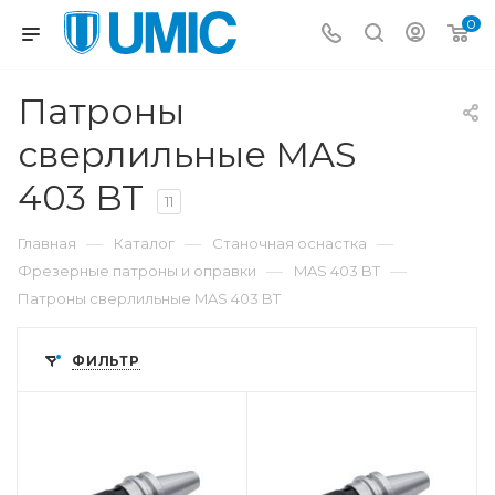
0
Патроны
сверлильные MAS
403 BT
11
—
—
—
Главная
Каталог
Станочная оснастка
—
—
Фрезерные патроны и оправки
MAS 403 BT
Патроны сверлильные MAS 403 BT
ФИЛЬТР