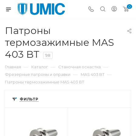
0
Патроны
термозажимные MAS
403 BT
98
—
—
—
Главная
Каталог
Станочная оснастка
—
—
Фрезерные патроны и оправки
MAS 403 BT
Патроны термозажимные MAS 403 BT
ФИЛЬТР