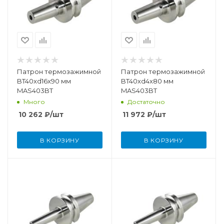
Патрон термозажимной
Патрон термозажимной
BT40xd16x90 мм
BT40xd4x80 мм
MAS403BT
MAS403BT
Много
Достаточно
10 262
₽
/шт
11 972
₽
/шт
В КОРЗИНУ
В КОРЗИНУ