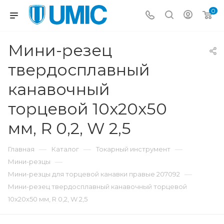
0
Мини-резец
твердосплавный
канавочный
торцевой 10x20x50
мм, R 0,2, W 2,5
—
—
—
Главная
Каталог
Токарный инструмент
—
Мини-резцы
—
Мини-резцы для торцевой канавки правые 207092
Мини-резец твердосплавный канавочный торцевой
10x20x50 мм, R 0,2, W 2,5