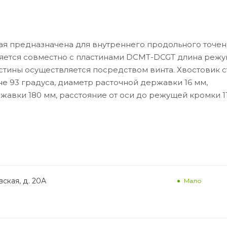
я предназначена для внутреннего продольного точен
яется совместно с пластинами DCMT-DCGT длина реж
астины осуществляется посредством винта. Хвостовик 
не 93 градуса, диаметр расточной державки 16 мм,
авки 180 мм, расстояние от оси до режущей кромки 11
ская, д. 20А
Мало