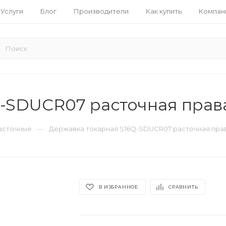
Услуги
Блог
Производители
Как купить
Компан
Q-SDUCR07 расточная прав
—
асточные
Державка токарная S16Q-SDUCR07 расточная пра
В ИЗБРАННОЕ
СРАВНИТЬ