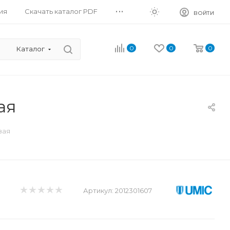
...
ия
Скачать каталог PDF
ВОЙТИ
0
0
0
Каталог
ая
вая
Артикул:
2012301607