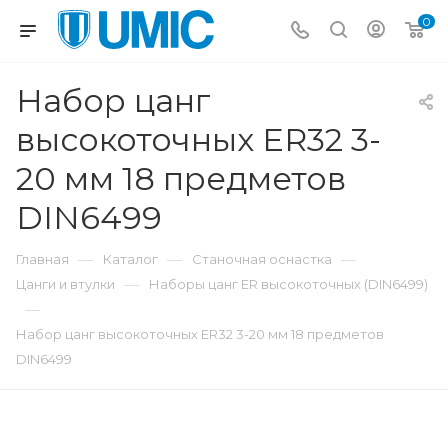
0
Набор цанг
высокоточных ER32 3-
20 мм 18 предметов
DIN6499
—
—
—
Главная
Каталог
Станочная оснастка
—
Цанги и втулки
Наборы цанг ER высокоточных (DIN6499)
—
Набор цанг высокоточных ER32 3-20 мм 18 предметов
DIN6499