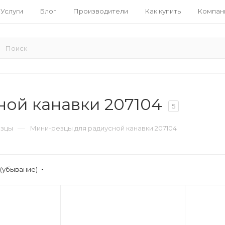
Услуги
Блог
Производители
Как купить
Компан
ой канавки 207104
5
—
езцы
Мини-резцы для радиусной канавки 207104
(убывание)