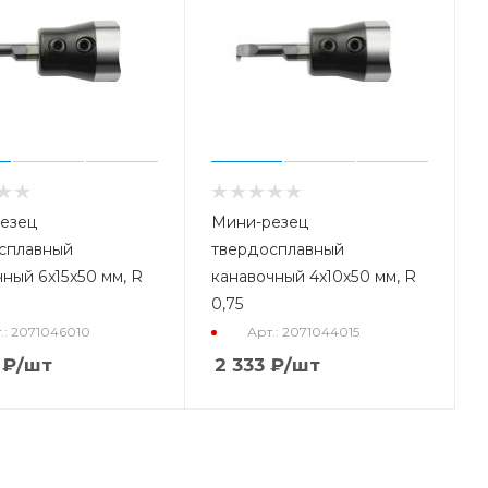
езец
Мини-резец
сплавный
твердосплавный
ный 6x15x50 мм, R
канавочный 4x10x50 мм, R
0,75
.: 2071046010
Арт.: 2071044015
₽
/шт
2 333
₽
/шт