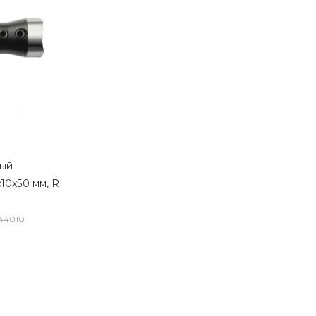
ный
10x50 мм, R
044010