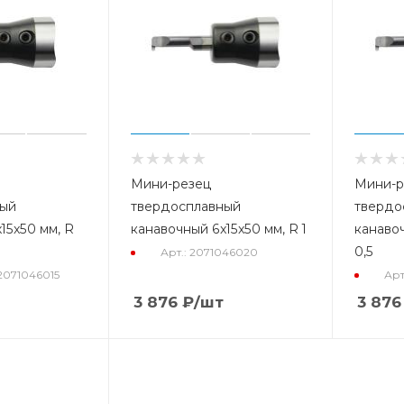
Мини-резец
Мини-р
ный
твердосплавный
твердо
15x50 мм, R
канавочный 6x15x50 мм, R 1
канавоч
0,5
Арт.: 2071046020
 2071046015
Арт
3 876
₽
/шт
3 876