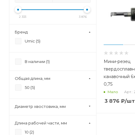
2 333
3 876
Бренд
Umic (
5
)
Мини-резец
В наличии (
1
)
твердосплав
канавочный 6x
Общая длина, мм
0,75
50 (
5
)
Арт.:
Мало
3 876
₽
/шт
Диаметр хвостовика, мм
Длина рабочей части, мм
10 (
2
)