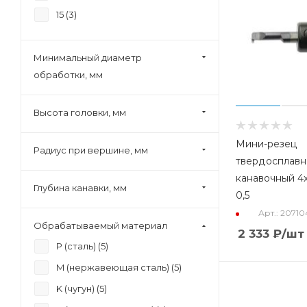
15 (
3
)
Минимальный диаметр
обработки, мм
Высота головки, мм
Мини-резец
Радиус при вершине, мм
твердосплав
канавочный 4x
Глубина канавки, мм
0,5
Арт.: 2071
Обрабатываемый материал
2 333
₽
/шт
P (сталь) (
5
)
M (нержавеющая сталь) (
5
)
K (чугун) (
5
)