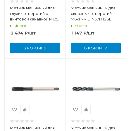
Метчик машинный для
Метчик машинный для
глухих отверстий с
сквозных отверстий
винтовой канавкой M6x1
M6x1 мм DIN371 HSSE
мм DIN371 HSSE-PM/TiCN
Много
Много
2 474
₽
/шт
1 147
₽
/шт
В КОРЗИНУ
В КОРЗИНУ
Метчик машинный для
Метчик машинный для