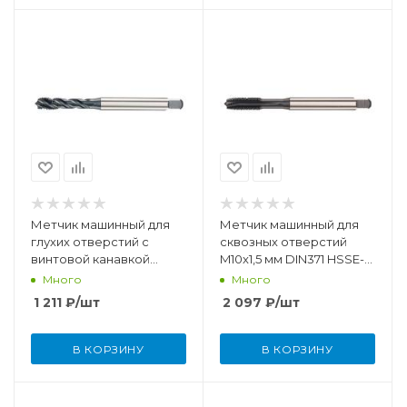
Метчик машинный для
Метчик машинный для
глухих отверстий с
сквозных отверстий
винтовой канавкой
M10x1,5 мм DIN371 HSSE-
M5x0,8 мм DIN371 HSSE-
TiCN
Много
Много
TiCN
1 211
₽
/шт
2 097
₽
/шт
В КОРЗИНУ
В КОРЗИНУ