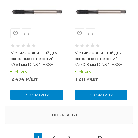
Метчик машинный для
Метчик машинный для
сквозных отверстий
сквозных отверстий
M6x1 мм DIN371 HSSE-
M5x0,8 мм DIN371 HSSE-
PM/TiCN
TiCN
Много
Много
2 474
₽
/шт
1 211
₽
/шт
В КОРЗИНУ
В КОРЗИНУ
ПОКАЗАТЬ ЕЩЕ
1
2
3
15