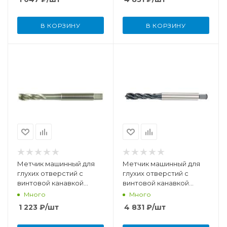
В КОРЗИНУ
В КОРЗИНУ
Метчик машинный для
Метчик машинный для
глухих отверстий с
глухих отверстий с
винтовой канавкой
винтовой канавкой
M8x1,25 мм DIN371 HSSE
M10x1,5 мм DIN371 HSSE-
Много
Много
PM/TiCN
1 223
₽
/шт
4 831
₽
/шт