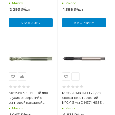
M12x1,75 мм DIN376 HSSE-
TiCN
Много
Много
TiCN
2 293
₽
/шт
1 388
₽
/шт
В КОРЗИНУ
В КОРЗИНУ
Метчик машинный для
Метчик машинный для
глухих отверстий с
сквозных отверстий
винтовой канавкой
M10x1,5 мм DIN371 HSSE-
M5x0,8 мм DIN371 HSSE
PM/TiCN
Много
Много
1 047
₽
/шт
4 831
₽
/шт