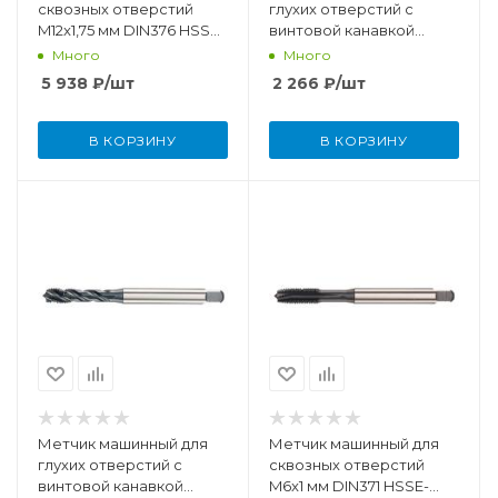
сквозных отверстий
глухих отверстий с
M12x1,75 мм DIN376 HSSE-
винтовой канавкой
PM/TiCN
M5x0,8 мм DIN371 HSSE-
Много
Много
PM/TiCN
5 938
₽
/шт
2 266
₽
/шт
В КОРЗИНУ
В КОРЗИНУ
Метчик машинный для
Метчик машинный для
глухих отверстий с
сквозных отверстий
винтовой канавкой
M6x1 мм DIN371 HSSE-