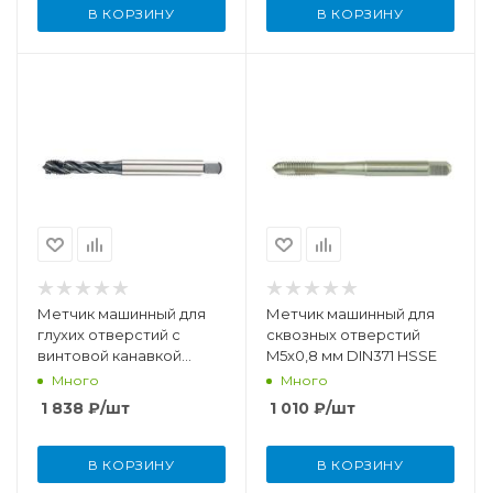
В КОРЗИНУ
В КОРЗИНУ
Метчик машинный для
Метчик машинный для
глухих отверстий с
сквозных отверстий
винтовой канавкой
M5x0,8 мм DIN371 HSSE
M10x1,5 мм DIN371 HSSE-
Много
Много
TiCN
1 838
₽
/шт
1 010
₽
/шт
В КОРЗИНУ
В КОРЗИНУ