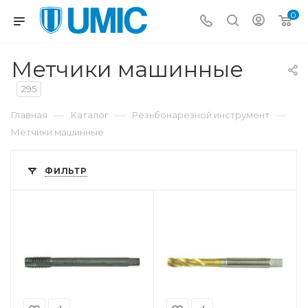
0
Метчики машинные
295
—
—
—
Главная
Каталог
Резьбонарезной инструмент
Метчики машинные
ФИЛЬТР