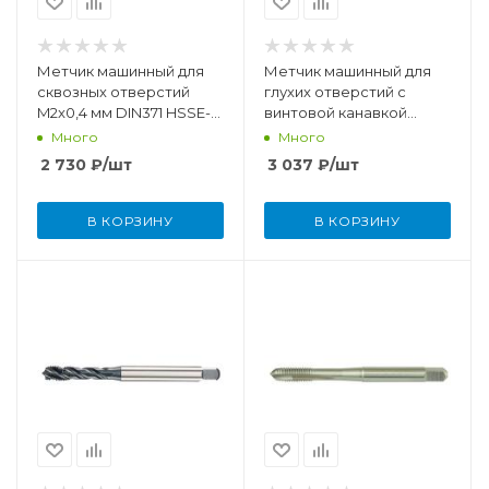
Метчик машинный для
Метчик машинный для
сквозных отверстий
глухих отверстий с
M2x0,4 мм DIN371 HSSE-
винтовой канавкой
VAP
M5x0,8 мм DIN371 HSSE-
Много
Много
TiN
2 730
₽
/шт
3 037
₽
/шт
В КОРЗИНУ
В КОРЗИНУ