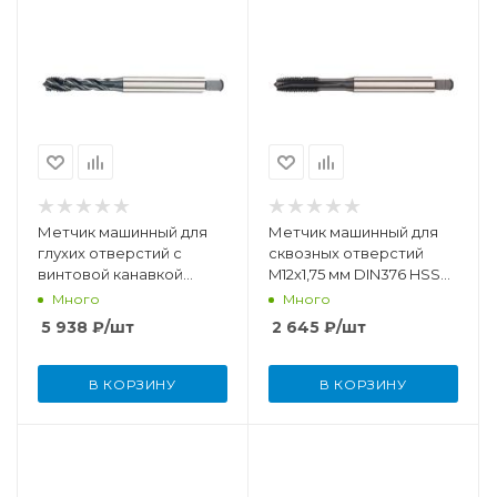
Метчик машинный для
Метчик машинный для
глухих отверстий с
сквозных отверстий
винтовой канавкой
M12x1,75 мм DIN376 HSSE-
M12x1,75 мм DIN376 HSSE-
TiCN
Много
Много
PM/TiCN
5 938
₽
/шт
2 645
₽
/шт
В КОРЗИНУ
В КОРЗИНУ