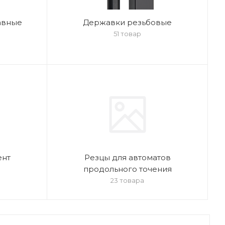
авные
Державки резьбовые
51 товар
ент
Резцы для автоматов
продольного точения
23 товара