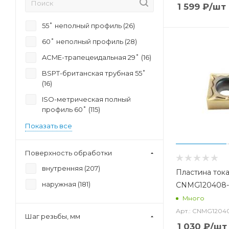
1 599
₽
/шт
55˚ неполный профиль (
26
)
60˚ неполный профиль (
28
)
ACME-трапецеидальная 29˚ (
16
)
BSPT-британская трубная 55˚
(
16
)
ISO-метрическая полный
профиль 60˚ (
115
)
Показать все
Поверхность обработки
внутренняя (
207
)
Пластина ток
наружная (
181
)
CNMG120408
Много
Арт.: CNMG120
Шаг резьбы, мм
1 030
₽
/шт