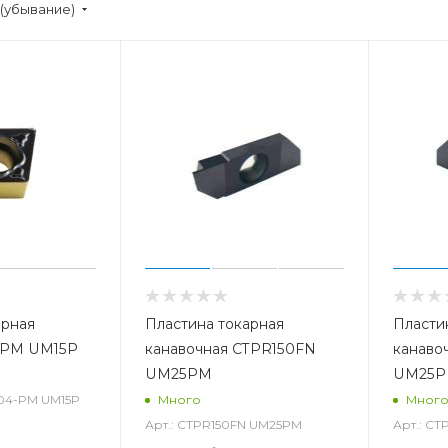
(убывание)
арная
Пластина токарная
Пласти
-PM UM15P
канавочная CTPR150FN
канаво
UM25PM
UM25
04-PM UM15P
Много
Мног
Арт.: CTPR150FN UM25PM
Арт.: C