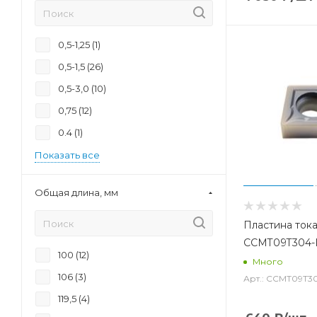
0,5-1,25 (
1
)
0,5-1,5 (
26
)
0,5-3,0 (
10
)
0,75 (
12
)
0.4 (
1
)
Показать все
Общая длина, мм
Пластина ток
CCMT09T304
100 (
12
)
Много
106 (
3
)
Арт.: CCMT09T
119,5 (
4
)