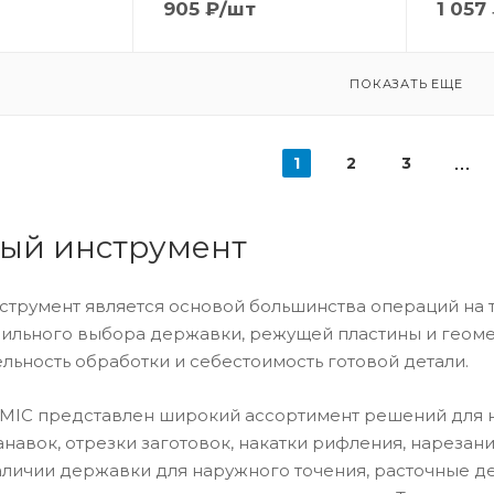
905
₽
/шт
1 057
ПОКАЗАТЬ ЕЩЕ
1
2
3
ый инструмент
струмент является основой большинства операций на 
вильного выбора державки, режущей пластины и геоме
льность обработки и себестоимость готовой детали.
UMIC представлен широкий ассортимент решений для н
анавок, отрезки заготовок, накатки рифления, нарезан
наличии державки для наружного точения, расточные 