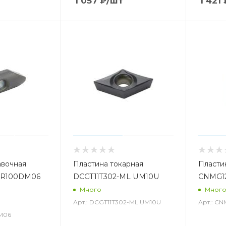
1 057
₽
/шт
1 421
авочная
Пластина токарная
Пласти
DR100DM06
DCGT11T302-ML UM10U
CNMG1
Много
Мног
Арт.: DCGT11T302-ML UM10U
Арт.: C
M06