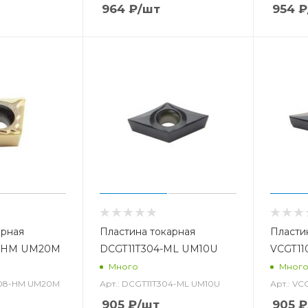
964
₽
/шт
954
₽
арная
Пластина токарная
Пласти
-HM UM20M
DCGT11T304-ML UM10U
VCGT11
Много
Мног
408-HM UM20M
Арт.: DCGT11T304-ML UM10U
Арт.: V
905
₽
/шт
905
₽