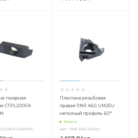
на токарная
Пластина резьбовая
ая CTPL200FA
правая 11NR A60 UM25U
PM
неполный профиль 60°
о
Много
TPL200FA UM25PM
Арт.: 11NR A60 UM25U