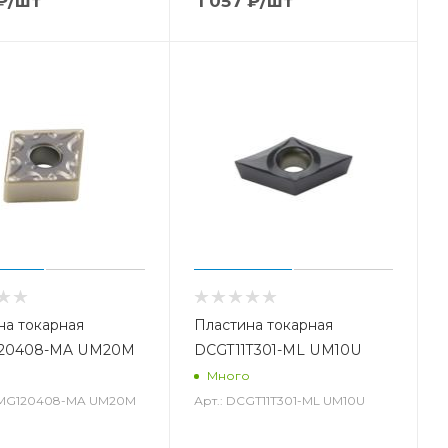
₽
/шт
1 057
₽
/шт
на токарная
Пластина токарная
20408-MA UM20M
DCGT11T301-ML UM10U
о
Много
NMG120408-MA UM20M
Арт.: DCGT11T301-ML UM10U