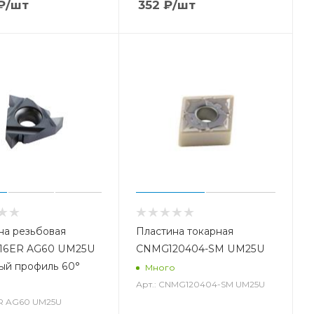
₽
/шт
352
₽
/шт
на резьбовая
Пластина токарная
 16ER AG60 UM25U
CNMG120404-SM UM25U
ый профиль 60°
Много
Арт.: CNMG120404-SM UM25U
о
ER AG60 UM25U