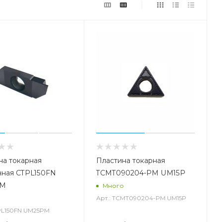
на токарная
Пластина токарная
чная CTPL150FN
TCMT090204-PM UM15P
PM
Много
Арт.: TCMT090204-PM UM15P
о
TPL150FN UM25PM