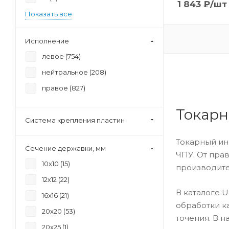
1 843
₽
/шт
Показать все
Исполнение
левое (
754
)
нейтральное (
208
)
правое (
827
)
Токарн
Система крепления пластин
Токарный ин
Сечение державки, мм
ЧПУ. От пра
10x10 (
15
)
производите
12x12 (
22
)
В каталоге 
16x16 (
21
)
обработки к
20x20 (
53
)
точения. В 
20x25 (
1
)