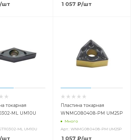
/шт
1 057
₽
/шт
на токарная
Пластина токарная
0302-ML UM10U
WNMG080408-PM UM25P
о
Много
CGT110302-ML UM10U
Арт.: WNMG080408-PM UM25P
/шт
1 057
₽
/шт