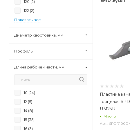
640
₽
/шт
120 (
2
)
122 (
2
)
Показать все
Диаметр хвостовика, мм
Профиль
Длина рабочей части, мм
10 (
24
)
Пластина кан
торцевая SP
12 (
5
)
UM25U
14 (
8
)
Много
15 (
35
)
Арт.: SPDR100D
16 (
3
)