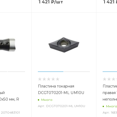
1 421
₽
/шт
1 421
Пластина токарная
Пласти
ный
DCGT070201-ML UM10U
правая
0x50 мм, R
неполн
Много
Арт.: DCGT070201-ML UM10U
Мног
: 2070483101
Арт.: 16