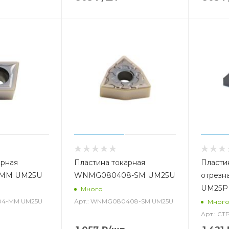
арная
Пластина токарная
Пласти
-MM UM25U
WNMG080408-SM UM25U
отрезн
UM25
Много
304-MM UM25U
Арт.: WNMG080408-SM UM25U
Мног
Арт.: C