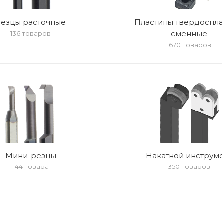
езцы расточные
Пластины твердоспл
сменные
136 товаров
1670 товаров
Мини-резцы
Накатной инструм
144 товара
350 товаров