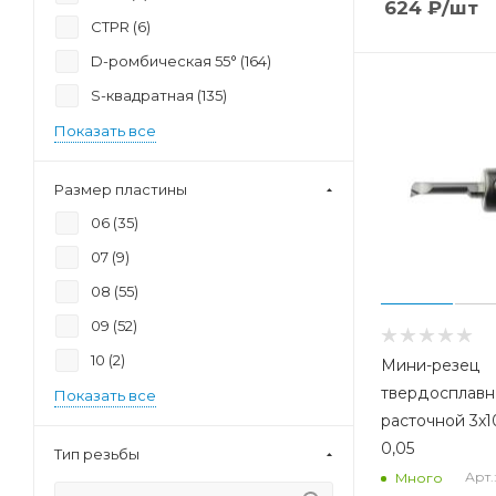
624
₽
/шт
CTPR (
6
)
D-ромбическая 55° (
164
)
S-квадратная (
135
)
Показать все
Размер пластины
06 (
35
)
07 (
9
)
08 (
55
)
09 (
52
)
10 (
2
)
Мини-резец
твердосплав
Показать все
расточной 3x1
0,05
Тип резьбы
Арт.
Много