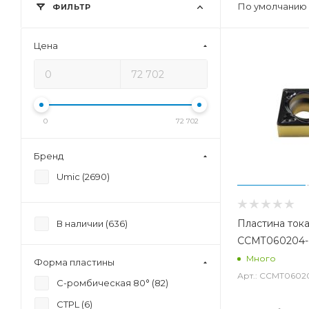
По умолчанию 
ФИЛЬТР
Цена
0
72 702
Бренд
Umic (
2690
)
Пластина ток
В наличии (
636
)
CCMT060204
Много
Форма пластины
Арт.: CCMT0602
C-ромбическая 80° (
82
)
CTPL (
6
)