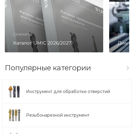
СКАЧАТЬ
УСЛУГА
Каталог UMIC 2026/2027
Диагно
Популярные категории
Инструмент для обработки отверстий
Резьбонарезной инструмент