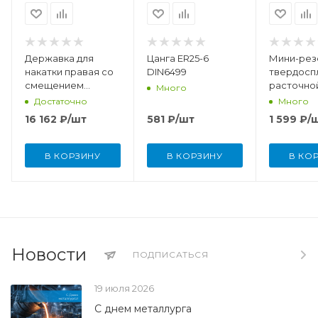
Державка для
Цанга ER25-6
Мини-рез
накатки правая со
DIN6499
твердосп
смещением
расточной
Много
R12x12x99-10/15
мм, R 0,1
Достаточно
Много
16 162
₽
/шт
581
₽
/шт
1 599
₽
/
В КОРЗИНУ
В КОРЗИНУ
В КО
Новости
ПОДПИСАТЬСЯ
19 июля 2026
С днем металлурга