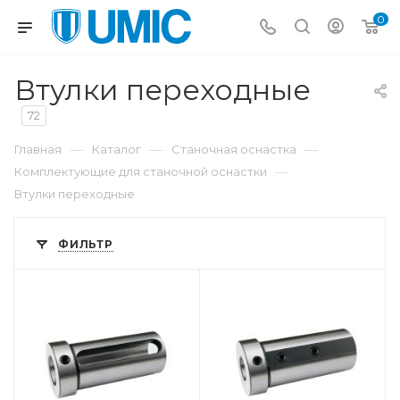
0
Втулки переходные
72
—
—
—
Главная
Каталог
Станочная оснастка
—
Комплектующие для станочной оснастки
Втулки переходные
ФИЛЬТР