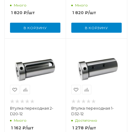
Много
Много
1 820
₽
/шт
1 820
₽
/шт
В КОРЗИНУ
В КОРЗИНУ
Втулка переходная 2-
Втулка переходная 1-
D20-12
D32-12
Много
Достаточно
1 162
₽
/шт
1 278
₽
/шт