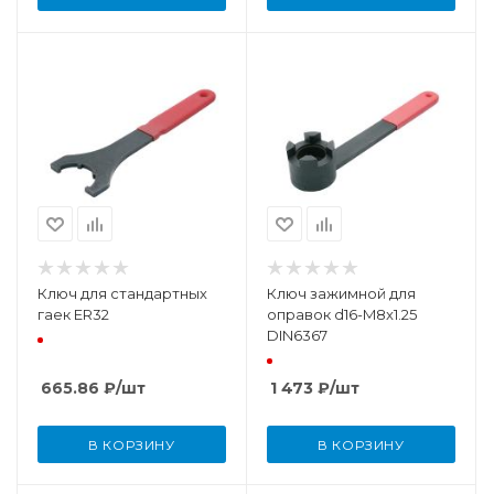
Ключ для стандартных
Ключ зажимной для
гаек ER32
оправок d16-M8x1.25
DIN6367
665.86
₽
/шт
1 473
₽
/шт
В КОРЗИНУ
В КОРЗИНУ