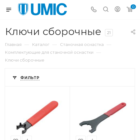
0
Ключи сборочные
21
—
—
—
Главная
Каталог
Станочная оснастка
—
Комплектующие для станочной оснастки
Ключи сборочные
ФИЛЬТР