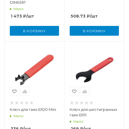
DIN6367
Мало
1 473
₽
/шт
508.73
₽
/шт
В КОРЗИНУ
В КОРЗИНУ
Ключ для гаек ER20 Mini
Ключ для шестигранных
гаек ER11
Мало
Мало
336
₽
/шт
269
₽
/шт