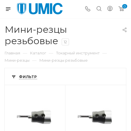
0
Мини-резцы
резьбовые
12
—
—
—
Главная
Каталог
Токарный инструмент
—
Мини-резцы
Мини-резцы резьбовые
ФИЛЬТР