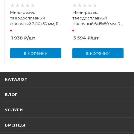
Мини-резец
Мини-резец
твердосплавный
твердосплавный
фасочный 3x10x50 мм, R
фасочный 6x15x50 мм, R
0,2
0,2
1 938
₽
/шт
3 594
₽
/шт
В КОРЗИНУ
В КОРЗИНУ
КАТАЛОГ
БЛОГ
УСЛУГИ
БРЕНДЫ