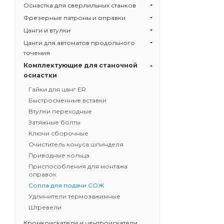
Оснастка для сверлильных станков
Фрезерные патроны и оправки
Цанги и втулки
Цанги для автоматов продольного
точения
Комплектующие для станочной
оснастки
Гайки для цанг ER
Быстросменные вставки
Втулки переходные
Затяжные болты
Ключи сборочные
Очиститель конуса шпинделя
Приводные кольца
Приспособления для монтажа
оправок
Сопла для подачи СОЖ
Удлинители термозажимные
Штревели
Кромкоискатели и центроискатели