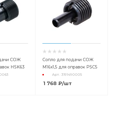
одачи СОЖ
Сопло для подачи СОЖ
равок HSK63
М16х1,5 для оправок PSC5
70063
Арт.: 3191490005
1 768
₽
/шт