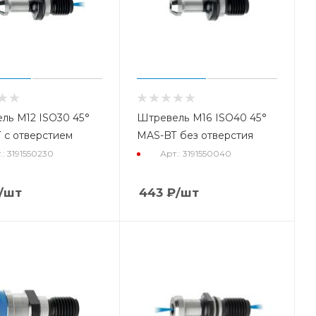
ль М12 ISO30 45°
Штревель М16 ISO40 45°
 с отверстием
MAS-BT без отверстия
.: 3191550230
Арт.: 3191550040
/шт
443
₽
/шт