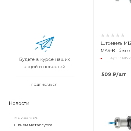
Штревель М12
MAS-BT без о
Арт.: 31915
Будьте в курсе наших
акций и новостей
509
₽
/шт
ПОДПИСАТЬСЯ
Новости
19 июля 2026
С днем металлурга