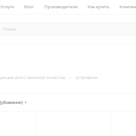
Услуги
Блог
Производители
Как купить
Компан
—
ующие для станочной оснастки
Штревели
(убывание)