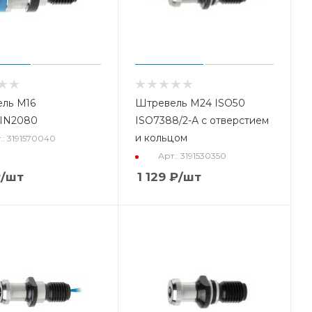
ль М16
Штревель М24 ISO50
IN2080
ISO7388/2-А с отверстием
и кольцом
.: 3191570040
Арт.: 3191530350
₽
/шт
1 129
₽
/шт