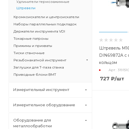
Удлинители термозажимные
Штревели
Кромкоискатели и центроискатели
Наборы параллельных подкладок
Держатели инструмента VDI
Токарные патроны
Прижимы и прихваты
Штревель M16
Тиски станочные
DIN69872A с 
Резьбонакатной инструмент
кольцом
Заглушки для Т-паза станка
Арт.: 319151
Приводные блоки BMT
727
₽
/шт
Измерительный инструмент
Измерительное оборудование
Оборудование для
металлообработки