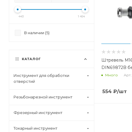
443
1 454
В наличии (
5
)
КАТАЛОГ
Штревель M16
DIN69872B бе
Арт.
Много
Инструмент для обработки
отверстий
554
₽
/шт
Резьбонарезной инструмент
Фрезерный инструмент
Токарный инструмент