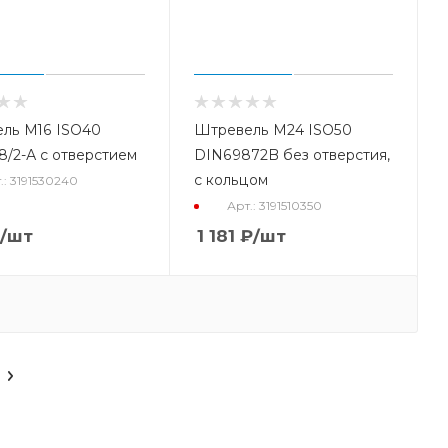
ль М16 ISO40
Штревель M24 ISO50
8/2-А с отверстием
DIN69872B без отверстия,
с кольцом
.: 3191530240
Арт.: 3191510350
/шт
1 181
₽
/шт