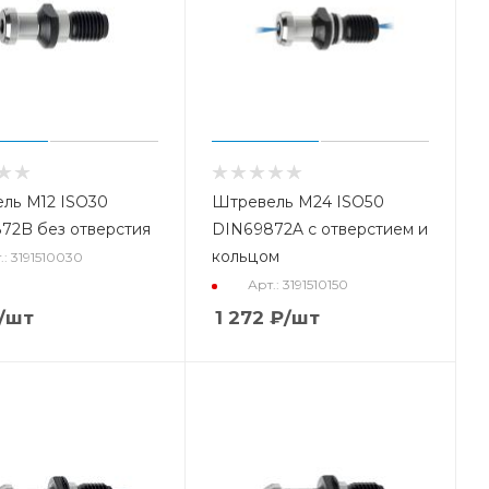
ль M12 ISO30
Штревель M24 ISO50
72B без отверстия
DIN69872A с отверстием и
кольцом
.: 3191510030
Арт.: 3191510150
/шт
1 272
₽
/шт