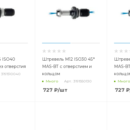
 ISO40
Штревель М12 ISO30 45°
Штреве
з отверстия
MAS-BT с отверстием и
MAS-BT
кольцом
кольцо
: 3191510040
Арт.: 3191550130
Много
Мног
727
₽
/шт
727
₽