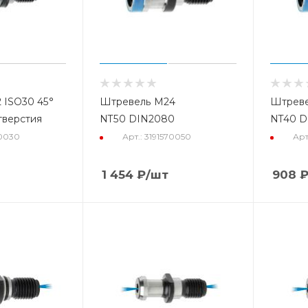
 ISO30 45°
Штревель М24
Штреве
тверстия
NT50 DIN2080
NT40 D
50030
Арт.: 3191570050
Арт
1 454
₽
/шт
908