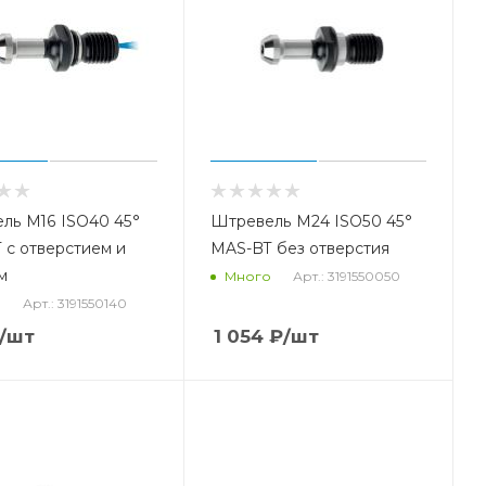
ль М16 ISO40 45°
Штревель М24 ISO50 45°
 с отверстием и
MAS-BT без отверстия
м
Арт.: 3191550050
Много
Арт.: 3191550140
о
/шт
1 054
₽
/шт