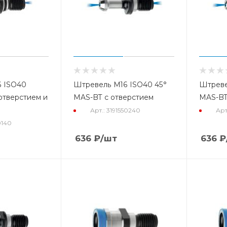
 ISO40
Штревель М16 ISO40 45°
Штреве
отверстием и
MAS-BT с отверстием
MAS-BT
Арт.: 3191550240
Арт
0140
636
₽
/шт
636
₽