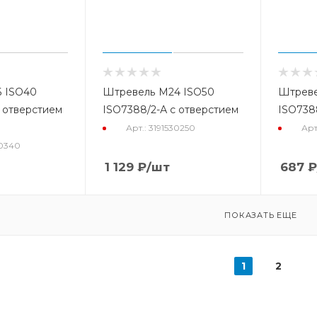
 ISO40
Штревель М24 ISO50
Штреве
 отверстием
ISO7388/2-А с отверстием
ISO738
Арт.: 3191530250
Арт
30340
1 129
₽
/шт
687
₽
ПОКАЗАТЬ ЕЩЕ
1
2