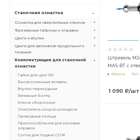
Станочная оснастка
Оснастка для сверлильных станков
Фрезерные патроны и оправки
Цанги и втулки
Цанги для автоматов продольного
точения
Штревель М24
Комплектующие для станочной
MAS-BT с отв
оснастки
Арт.
Много
Гайки для цанг ER
Быстросменные вставки
Втулки переходные
1 090
₽
/шт
Затяжные болты
Ключи сборочные
Очиститель конуса шпинделя
Приводные кольца
Приспособления для монтажа
оправок
Сопла для подачи СОЖ