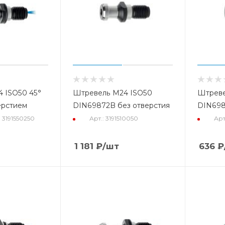
 ISO50 45°
Штревель M24 ISO50
Штреве
ерстием
DIN69872B без отверстия
DIN698
: 3191550250
Арт.: 3191510050
Арт
1 181
₽
/шт
636
₽