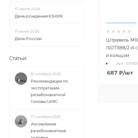
17 июля 2026
День рождения ЮМИК
11 июня 2026
День России
Штревель М16
ISO7388/2-А с
и кольцом
Статьи
Арт.: 31915
687
₽
/шт
19 ноября 2025
Рекомендации по
эксплуатации
резьбонакатной
головы UMIC
17 ноября 2025
Аксиальные
резьбонакатные
головки