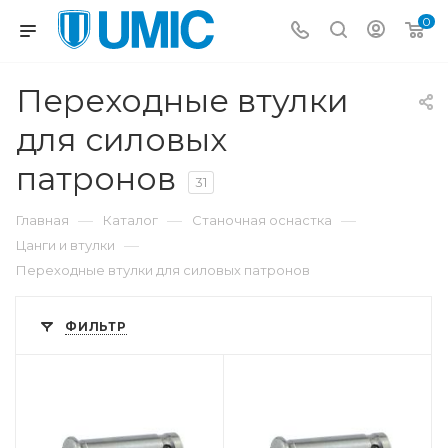
0
Переходные втулки
для силовых
патронов
31
—
—
—
Главная
Каталог
Станочная оснастка
—
Цанги и втулки
Переходные втулки для силовых патронов
ФИЛЬТР