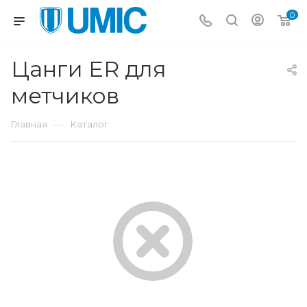
0
Цанги ER для
метчиков
—
Главная
Каталог