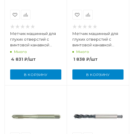
Метчик машинный для
Метчик машинный для
глухих отверстий с
глухих отверстий с
винтовой канавкой
винтовой канавкой
M10x1,5 мм DIN371 HSSE-
M10x1,5 мм DIN371 HSSE-
Много
Много
PM/TiCN
TiCN
4 831
₽
/шт
1 838
₽
/шт
В КОРЗИНУ
В КОРЗИНУ