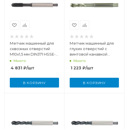
Метчик машинный для
Метчик машинный для
сквозных отверстий
глухих отверстий с
M10x1,5 мм DIN371 HSSE-
винтовой канавкой
PM/TiCN
M8x1,25 мм DIN371 HSSE
Много
Много
4 831
₽
/шт
1 223
₽
/шт
В КОРЗИНУ
В КОРЗИНУ