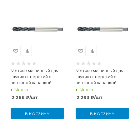
Метчик машинный для
Метчик машинный для
глухих отверстий с
глухих отверстий с
винтовой канавкой
винтовой канавкой
M5x0,8 мм DIN371 HSSE-
M12x1,75 мм DIN376 HSSE-
Много
Много
PM/TiCN
TiCN
2 266
₽
/шт
2 293
₽
/шт
В КОРЗИНУ
В КОРЗИНУ