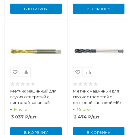
В КОРЗИНУ
В КОРЗИНУ
Метчик машинный для
Метчик машинный для
глухих отверстий с
глухих отверстий с
винтовой канавкой
винтовой канавкой M6x1
M5x0,8 мм DIN371 HSSE-
мм DIN371 HSSE-PM/TiCN
Много
Много
TiN
3 037
₽
/шт
2 474
₽
/шт
В КОРЗИНУ
В КОРЗИНУ