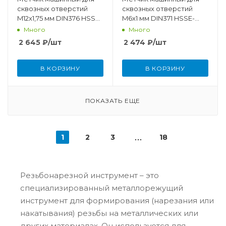
сквозных отверстий
сквозных отверстий
M12x1,75 мм DIN376 HSSE-
M6x1 мм DIN371 HSSE-
TiCN
PM/TiCN
Много
Много
2 645
₽
/шт
2 474
₽
/шт
В КОРЗИНУ
В КОРЗИНУ
ПОКАЗАТЬ ЕЩЕ
1
2
3
18
Резьбонарезной инструмент – это
специализированный металлорежущий
инструмент для формирования (нарезания или
накатывания) резьбы на металлических или
других материалах. Он используется для