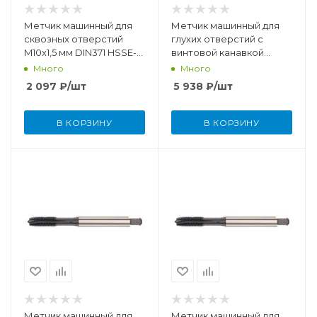
Метчик машинный для
Метчик машинный для
сквозных отверстий
глухих отверстий с
M10x1,5 мм DIN371 HSSE-
винтовой канавкой
TiCN
M12x1,75 мм DIN376 HSSE-
Много
Много
PM/TiCN
2 097
₽
/шт
5 938
₽
/шт
В КОРЗИНУ
В КОРЗИНУ
Метчик машинный для
Метчик машинный для