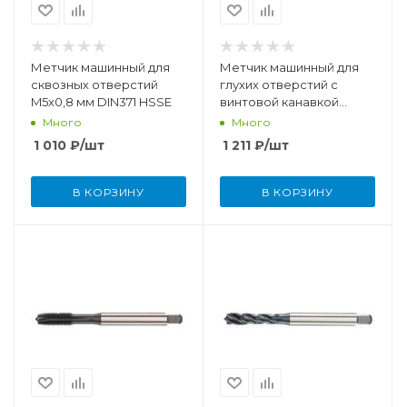
Метчик машинный для
Метчик машинный для
сквозных отверстий
глухих отверстий с
M5x0,8 мм DIN371 HSSE
винтовой канавкой
M5x0,8 мм DIN371 HSSE-
Много
Много
TiCN
1 010
₽
/шт
1 211
₽
/шт
В КОРЗИНУ
В КОРЗИНУ