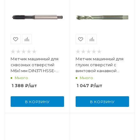
Метчик машинный для
Метчик машинный для
сквозных отверстий
глухих отверстий с
M6x1 мм DIN371 HSSE-
винтовой канавкой
TiCN
M5x0,8 мм DIN371 HSSE
Много
Много
1 388
₽
/шт
1 047
₽
/шт
В КОРЗИНУ
В КОРЗИНУ