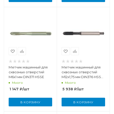
Метчик машинный для
Метчик машинный для
сквозных отверстий
сквозных отверстий
M6x1 мм DIN371 HSSE
M12x1,75 мм DIN376 HSSE-
PM/TiCN
Много
Много
1 147
₽
/шт
5 938
₽
/шт
В КОРЗИНУ
В КОРЗИНУ