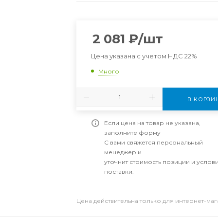
2 081
₽
/шт
Цена указана с учетом НДС 22%
Много
В КОРЗИ
Если цена на товар не указана,
заполните форму
С вами свяжется персональный
менеджер и
уточнит стоимость позиции и услов
поставки.
Цена действительна только для интернет-ма