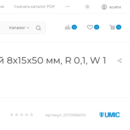
...
ия
Скачать каталог PDF
ВОЙТИ
0
0
0
Каталог
x15x50 мм, R 0,1, W 1
Артикул:
2070966010