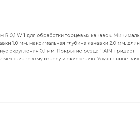
 R 0,1 W 1 для обработки торцевых канавок. Минимал
вки 1,0 мм, максимальная глубина канавки 2,0 мм, длин
иус скругления 0,1 мм. Покрытие резца TiAlN придает
 к механическому износу и окислению. Улучшенное кач