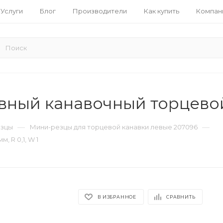
Услуги
Блог
Производители
Как купить
Компан
ый канавочный торцевой 8
—
—
езцы
Мини-резцы для торцевой канавки левые 207096
 R 0,1, W 1
В ИЗБРАННОЕ
СРАВНИТЬ