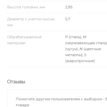
Высота головки, мм
2,95
Диаметр с учетом лыски,
5,7
мм
Обрабатываемый
P (сталь), M
материал
(нержавеющая сталь)
(чугун), N (цветные
металлы), S
(жаропрочные)
Отзывы
Помогите другим пользователям с выбором - 
товаре