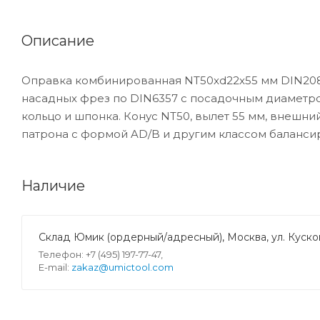
Описание
Оправка комбинированная NT50xd22x55 мм DIN208
насадных фрез по DIN6357 с посадочным диаметром
кольцо и шпонка. Конус NT50, вылет 55 мм, внешн
патрона с формой AD/B и другим классом балансир
Наличие
Склад Юмик (ордерный/адресный), Москва, ул. Кусков
Телефон: +7 (495) 197-77-47,
E-mail:
zakaz@umictool.com