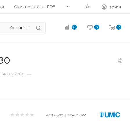
...
ия
Скачать каталог PDF
ВОЙТИ
0
0
0
Каталог
80
—
ые DIN 2080
Артикул:
3130405022