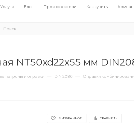
Услуги
Блог
Производители
Как купить
Компан
ая NT50xd22x55 мм DIN20
—
—
е патроны и оправки
DIN 2080
Оправки комбинированн
В ИЗБРАННОЕ
СРАВНИТЬ