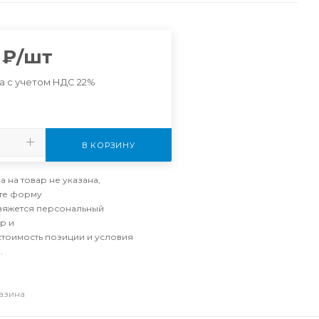
₽
/шт
а с учетом НДС 22%
В КОРЗИНУ
а на товар не указана,
те форму
свяжется персональный
р и
стоимость позиции и условия
.
газина