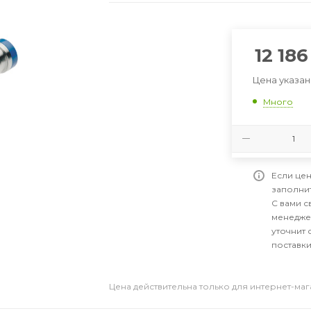
12 186
Цена указан
Много
Если цен
заполни
С вами 
менедже
уточнит 
поставки
Цена действительна только для интернет-ма