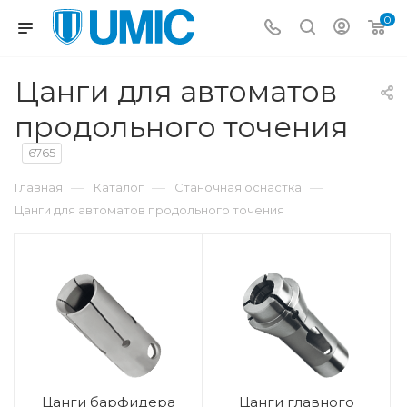
0
Цанги для автоматов
продольного точения
6765
—
—
—
Главная
Каталог
Станочная оснастка
Цанги для автоматов продольного точения
Цанги барфидера
Цанги главного