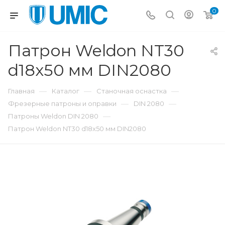
0
Патрон Weldon NT30
d18x50 мм DIN2080
—
—
—
Главная
Каталог
Станочная оснастка
—
—
Фрезерные патроны и оправки
DIN 2080
—
Патроны Weldon DIN 2080
Патрон Weldon NT30 d18x50 мм DIN2080