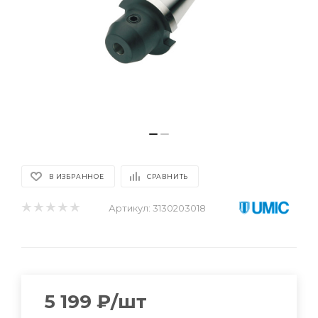
В ИЗБРАННОЕ
СРАВНИТЬ
Артикул:
3130203018
5 199
₽
/шт